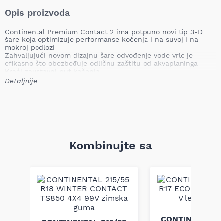
Opis proizvoda
Continental Premium Contact 2 ima potpuno novi tip 3-D
šare koja optimizuje performanse kočenja i na suvoj i na
mokroj podlozi
Zahvaljujući novom dizajnu šare odvođenje vode vrlo je
efikasno što obezbeđuje odličnu zaštitu od akvaplaninga
Kraći zaustavni put kočenja
Odlično držanje pravca u krivinama
Detaljnije
Kombinujte sa
CONTINENTAL 