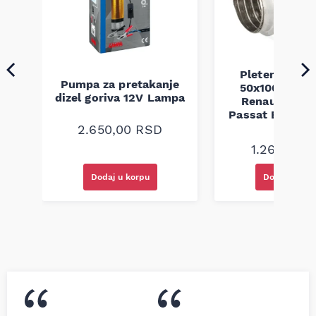
Pletenica au
Pumpa za pretakanje
50x100 Audi 
a
dizel goriva 12V Lampa
Renault Mega
Passat B5 B5.5 
94-08
2.650,00
RSD
1.260,00
R
Dodaj u korpu
Dodaj u kor