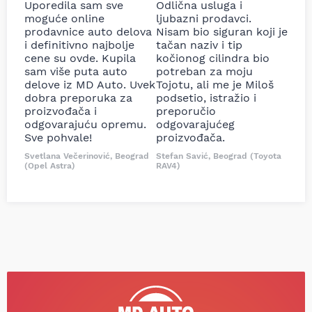
Uporedila sam sve
Odlična usluga i
moguće online
ljubazni prodavci.
prodavnice auto delova
Nisam bio siguran koji je
i definitivno najbolje
tačan naziv i tip
cene su ovde. Kupila
kočionog cilindra bio
sam više puta auto
potreban za moju
delove iz MD Auto. Uvek
Tojotu, ali me je Miloš
dobra preporuka za
podsetio, istražio i
proizvođača i
preporučio
odgovarajuću opremu.
odgovarajućeg
Sve pohvale!
proizvođača.
Svetlana Večerinović, Beograd
Stefan Savić, Beograd (Toyota
(Opel Astra)
RAV4)