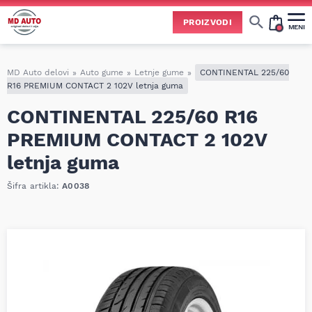
PROIZVODI
MENI
Cene svih vrsta ulja i aditiva trenutno su podložne čestim promenama
usled nestabilne situacije na tržištu i dešavanja na Bliskom istoku.
Zbog učestalih promena nabavnih cena, nije uvek moguće ažurirati cene na sajtu u realnom vremenu.
Molimo vas da pre poručivanja pozovete i proverite trenutno stanje i tačnu cenu.
MD Auto delovi
»
Auto gume
»
Letnje gume
»
CONTINENTAL 225/60
R16 PREMIUM CONTACT 2 102V letnja guma
CONTINENTAL 225/60 R16
PREMIUM CONTACT 2 102V
letnja guma
Šifra artikla:
A0038