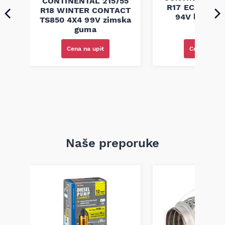
60
CONTINENTAL 215/55
R17 ECO CONT
CT
R18 WINTER CONTACT
94V letnja 
TS850 4X4 99V zimska
guma
Cena na upi
Cena na upit
Naše preporuke