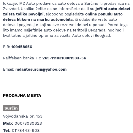
lokacije: MD Auto prodavnica auto delova u Surčinu ili prodavnica na
Zvezdari. Ukoliko želite da se informišete da li su
jeftini auto delovi
zaista toliko povoljni
, slobodno pogledajte
online ponudu auto
delova klikom na marku automobila
, ili odaberite vrstu auto
delova i pogledajte koji su sve rezervni delovi u ponudi. Pored toga
što imamo najjeftinije auto delove na teritoriji Beograda, nudimo i
kvalitetnu a jeftinu opremu za vozila. Auto delovi Beograd.
PIB:
109458656
Raiffeisen banka TR:
265-1110310001533-56
Email:
mdautosurcin@yahoo.com
PRODAJNA MESTA
Surčin
Vojvođanska br. 153
Mob:
060/3030623
Tel:
011/8443-608