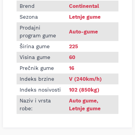
Informacije o CONTINENTAL 225/60 R16 PREMIUM
Brend
Continental
Sezona
Letnje gume
Prodajni
Auto-gume
program gume
Širina gume
225
Visina gume
60
Prečnik gume
16
Indeks brzine
V (240km/h)
Indeks nosivosti
102 (850kg)
Naziv i vrsta
Auto gume
,
robe:
Letnje gume