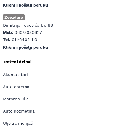
Klikni i pošalji poruku
Zvezdara
Dimitrija Tucovića br. 99
Mob:
060/3030627
Tel:
011/6405-110
Klikni i pošalji poruku
Traženi delovi
Akumulatori
Auto oprema
Motorno ulje
Auto kozmetika
Ulje za menjač