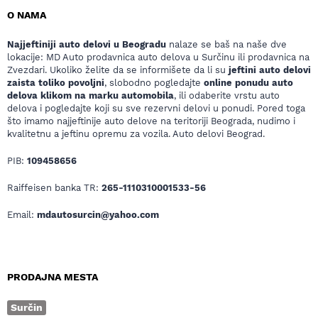
O NAMA
Najjeftiniji auto delovi u Beogradu
nalaze se baš na naše dve
lokacije: MD Auto prodavnica auto delova u Surčinu ili prodavnica na
Zvezdari. Ukoliko želite da se informišete da li su
jeftini auto delovi
zaista toliko povoljni
, slobodno pogledajte
online ponudu auto
delova klikom na marku automobila
, ili odaberite vrstu auto
delova i pogledajte koji su sve rezervni delovi u ponudi. Pored toga
što imamo najjeftinije auto delove na teritoriji Beograda, nudimo i
kvalitetnu a jeftinu opremu za vozila. Auto delovi Beograd.
PIB:
109458656
Raiffeisen banka TR:
265-1110310001533-56
Email:
mdautosurcin@yahoo.com
PRODAJNA MESTA
Surčin