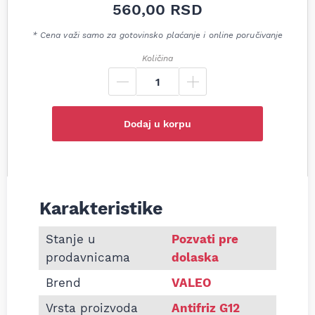
560,00
RSD
* Cena važi samo za gotovinsko plaćanje i online poručivanje
Količina
Dodaj u korpu
Karakteristike
Informacije o Antifirz G12 100% koncetrat Valeo Pr
Stanje u
Pozvati pre
prodavnicama
dolaska
Brend
VALEO
Vrsta proizvoda
Antifriz G12