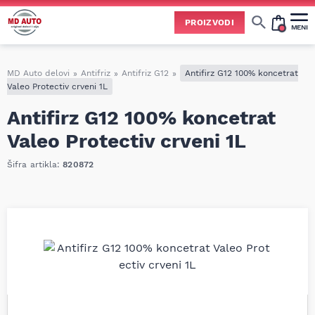
PROIZVODI
MENI
Cene svih vrsta ulja i aditiva trenutno su podložne čestim promenama
usled nestabilne situacije na tržištu i dešavanja na Bliskom istoku.
Zbog učestalih promena nabavnih cena, nije uvek moguće ažurirati cene na sajtu u realnom vremenu.
Molimo vas da pre poručivanja pozovete i proverite trenutno stanje i tačnu cenu.
MD Auto delovi
»
Antifriz
»
Antifriz G12
»
Antifirz G12 100% koncetrat
Valeo Protectiv crveni 1L
Antifirz G12 100% koncetrat
Valeo Protectiv crveni 1L
Šifra artikla:
820872