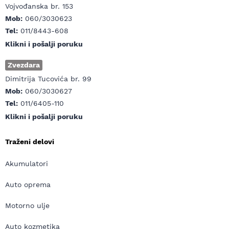
Vojvođanska br. 153
Mob:
060/3030623
Tel:
011/8443-608
Klikni i pošalji poruku
Zvezdara
Dimitrija Tucovića br. 99
Mob:
060/3030627
Tel:
011/6405-110
Klikni i pošalji poruku
Traženi delovi
Akumulatori
Auto oprema
Motorno ulje
Auto kozmetika