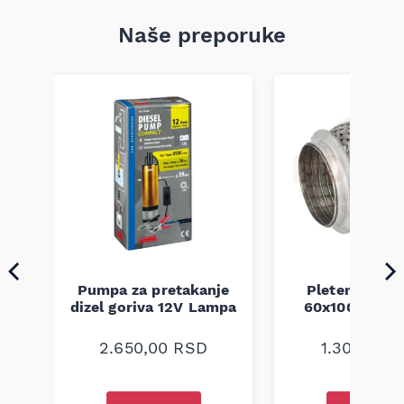
Naše preporuke
Pumpa za pretakanje
Pletenica au
a
dizel goriva 12V Lampa
60x100 unive
2.650,00
RSD
1.300,00
R