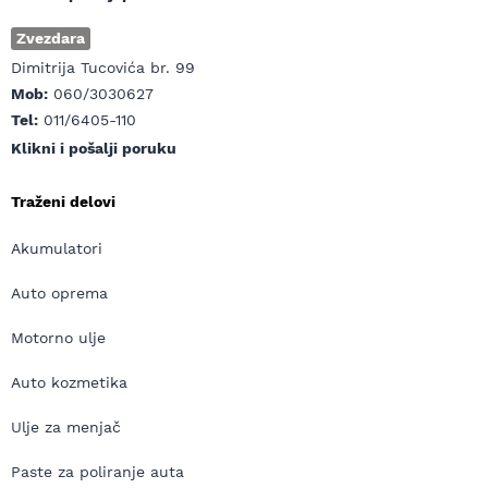
Zvezdara
Dimitrija Tucovića br. 99
Mob:
060/3030627
Tel:
011/6405-110
Klikni i pošalji poruku
Traženi delovi
Akumulatori
Auto oprema
Motorno ulje
Auto kozmetika
Ulje za menjač
Paste za poliranje auta