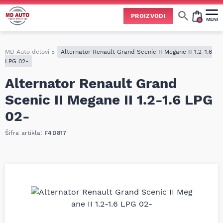
PROIZVODI
MENI
Cene svih vrsta ulja i aditiva trenutno su podložne čestim promenama
usled nestabilne situacije na tržištu i dešavanja na Bliskom istoku.
Zbog učestalih promena nabavnih cena, nije uvek moguće ažurirati cene na sajtu u realnom vremenu.
Molimo vas da pre poručivanja pozovete i proverite trenutno stanje i tačnu cenu.
MD Auto delovi
»
Alternator Renault Grand Scenic II Megane II 1.2-1.6
LPG 02-
Alternator Renault Grand
Scenic II Megane II 1.2-1.6 LPG
02-
Šifra artikla:
F4D817