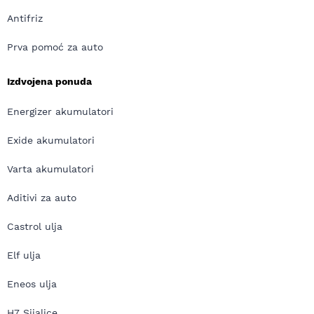
Antifriz
Prva pomoć za auto
Izdvojena ponuda
Energizer akumulatori
Exide akumulatori
Varta akumulatori
Aditivi za auto
Castrol ulja
Elf ulja
Eneos ulja
H7 Sijalice