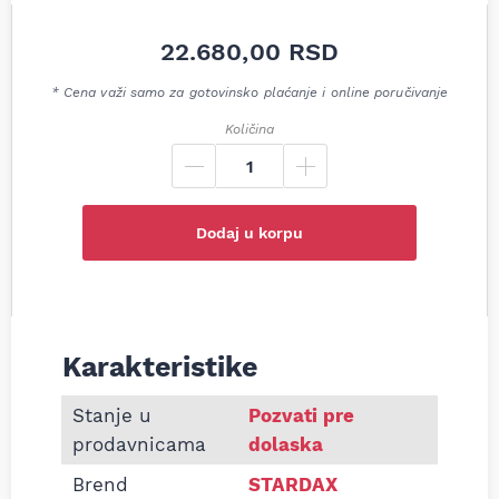
22.680,00
RSD
* Cena važi samo za gotovinsko plaćanje i online poručivanje
Količina
Dodaj u korpu
Karakteristike
Informacije o Alternator Renault Grand Scenic II M
Stanje u
Pozvati pre
prodavnicama
dolaska
Brend
STARDAX