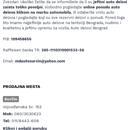
Zvezdari. Ukoliko želite da se informišete da li su
jeftini auto delovi
zaista toliko povoljni
, slobodno pogledajte
online ponudu auto
delova klikom na marku automobila
, ili odaberite vrstu auto
delova i pogledajte koji su sve rezervni delovi u ponudi. Pored toga
što imamo najjeftinije auto delove na teritoriji Beograda, nudimo i
kvalitetnu a jeftinu opremu za vozila. Auto delovi Beograd.
PIB:
109458656
Raiffeisen banka TR:
265-1110310001533-56
Email:
mdautosurcin@yahoo.com
PRODAJNA MESTA
Surčin
Vojvođanska br. 153
Mob:
060/3030623
Tel:
011/8443-608
Klikni i pošalji poruku