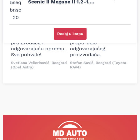
moguće online
ljubazni prodavci.
Scenic II Megane II 1.2-1.6
prodavnice auto delova
Nisam bio siguran koji je
LPG 02-
i definitivno najbolje
tačan naziv i tip
cene su ovde. Kupila
kočionog cilindra bio
sam više puta auto
potreban za moju
delove iz MD Auto. Uvek
Tojotu, ali me je Miloš
Dodaj u korpu
dobra preporuka za
podsetio, istražio i
proizvođača i
preporučio
odgovarajuću opremu.
odgovarajućeg
Sve pohvale!
proizvođača.
Svetlana Večerinović, Beograd
Stefan Savić, Beograd (Toyota
(Opel Astra)
RAV4)