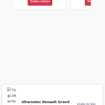
Dodaj u korpu
Dodaj u kor
Uporedila sam sve
Odlična usluga i
Alternator Renault Grand
22.680,00
RSD