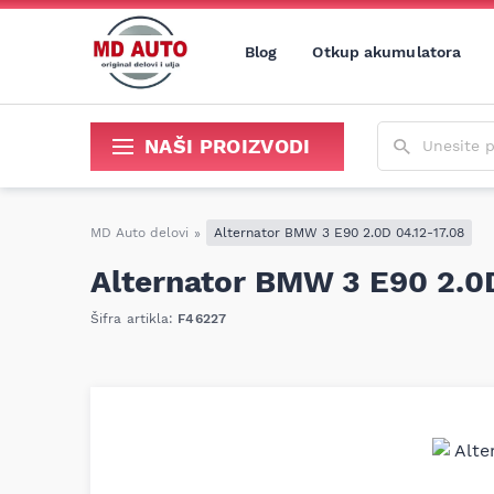
Blog
Otkup akumulatora
Unesite poja
NAŠI PROIZVODI
Sredstva za održavanje i popravku
MD Auto delovi
»
Alternator BMW 3 E90 2.0D 04.12-17.08
Alternator BMW 3 E90 2.0D
Šifra artikla:
F46227