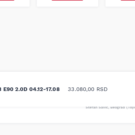
odavnice auto delova i
Odlična usluga i ljub
upila sam više puta auto
tačan naziv i tip koč
 E90 2.0D 04.12-17.08
33.080,00
RSD
oruka za proizvođača i
ali me je Miloš podse
proizvođača.
Stefan Savić, Beograd (Toy