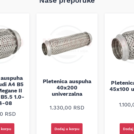
Naše preporuke
 auspuha
Pletenica auspuha
Pleteni
udi A4 B5
40x200
45x100 u
egane II
univerzalna
B5.5 1.0-
94-08
1.100
1.330,00
RSD
00
RSD
 korpu
Dodaj u korpu
Dodaj