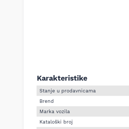
Karakteristike
Informacije o Alternator BMW 3 E90 2.0D 
Stanje u prodavnicama
Brend
Marka vozila
Kataloški broj