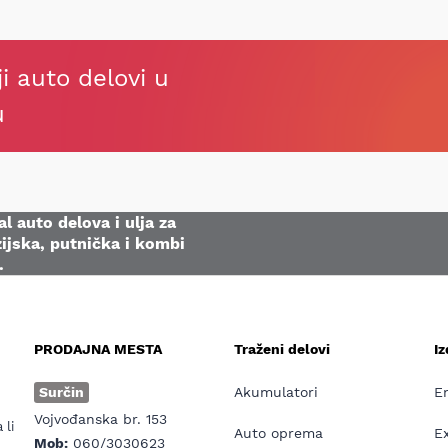
ji auto delovi u
u
l auto delova i ulja za
ijska, putnička i kombi
.
PRODAJNA MESTA
Traženi delovi
I
e
Surčin
Akumulatori
E
Vojvođanska br. 153
 li
Auto oprema
E
Mob:
060/3030623