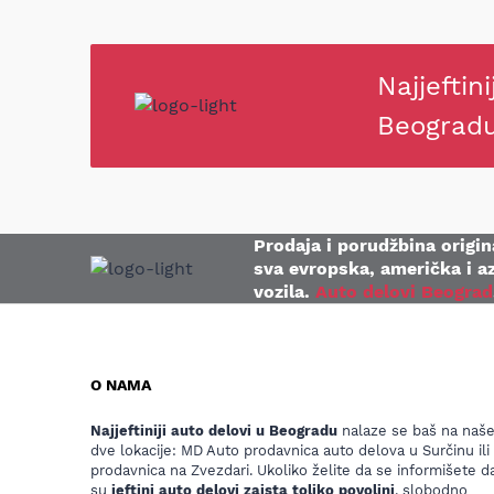
Najjeftini
Beograd
Prodaja i porudžbina origina
sva evropska, američka i az
vozila.
Auto delovi Beograd
O NAMA
Najjeftiniji auto delovi u Beogradu
nalaze se baš na naš
dve lokacije: MD Auto prodavnica auto delova u Surčinu ili
prodavnica na Zvezdari. Ukoliko želite da se informišete da
su
jeftini auto delovi zaista toliko povoljni
, slobodno