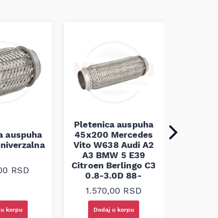
Pletenica auspuha
ca auspuha
45x200 Mercedes
Pleten
niverzalna
Vito W638 Audi A2
60x100 
A3 BMW 5 E39
Citroen Berlingo C3
,00
RSD
1.30
0.8-3.0D 88-
1.570,00
RSD
 u korpu
Dodaj u korpu
Doda