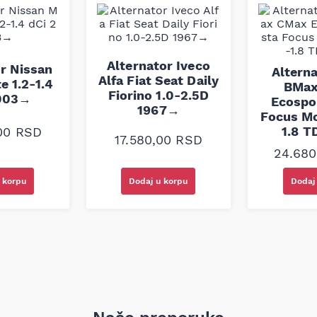
erač broja okretaja
rom
ontovan, što garantuje
Alternator Iveco
r Nissan
čuje se da se kompatibilnost
Altern
Alfa Fiat Seat Daily
ra, jer je to jedini siguran
e 1.2-1.4
BMax
Fiorino 1.0-2.5D
2003→
Ecospo
1967→
Focus Mo
1.8 T
,00
RSD
17.580,00
RSD
24.68
 korpu
Dodaj u korpu
Dodaj