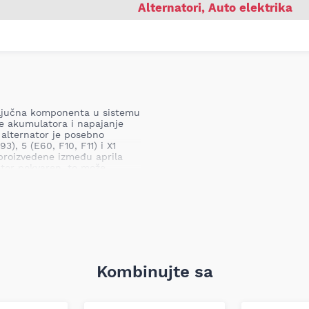
Alternatori
,
Auto elektrika
 ključna komponenta u sistemu
je akumulatora i napajanje
 alternator je posebno
), 5 (E60, F10, F11) i X1
 proizvedene između aprila
nator pokvaren, to može
može rezultirati problemima
ektričnih sistema.
Kombinujte sa
ke