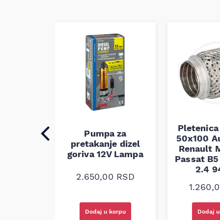
Pletenica
auspuha
Pumpa za
50x100 A
30
pretakanje dizel
Renault M
alna
goriva 12V Lampa
Passat B5 
2.4 
0
RSD
2.650,00
RSD
1.260,
korpu
Dodaj u korpu
Dodaj u