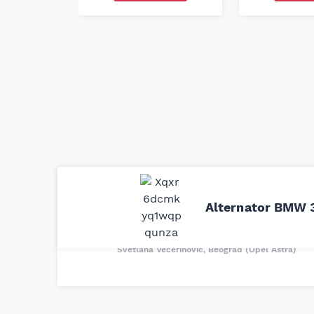
Uporedila sam sve moguće online pr
definitivno najbolje cene su ovde. K
Alternator BMW 3
delove iz MD Auto. Uvek dobra prep
odgovarajuću opremu. Sve pohvale!
Svetlana Večerinović, Beograd (Opel Astra)