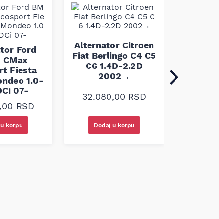
Altern
Micra N
Alternator Citroen
ator Ford
dCi
Fiat Berlingo C4 C5
 CMax
C6 1.4D-2.2D
rt Fiesta
2002→
ndeo 1.0-
19.3
DCi 07-
32.080,00
RSD
0,00
RSD
 u korpu
Dodaj u korpu
Doda