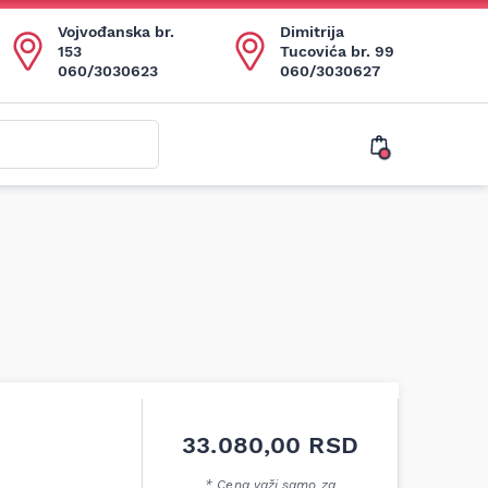
Vojvođanska br.
Dimitrija
153
Tucovića br. 99
060/3030623
060/3030627
33.080,00
RSD
* Cena važi samo za