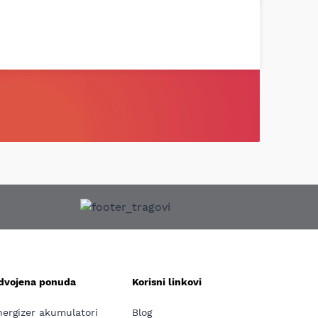
zdvojena ponuda
Korisni linkovi
nergizer akumulatori
Blog