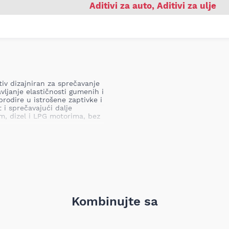
Aditivi za auto
,
Aditivi za ulje
tiv dizajniran za sprečavanje
avljanje elastičnosti gumenih i
prodire u istrošene zaptivke i
 i sprečavajući dalje
m, dizel i LPG motorima, bez
aptivki, sprečavajući curenje
troškove popravki.
otornog ulja.
tičkim motornim uljima,
Kombinujte sa
aknadnu obradu izduvnih
ja na gumicama ventila.