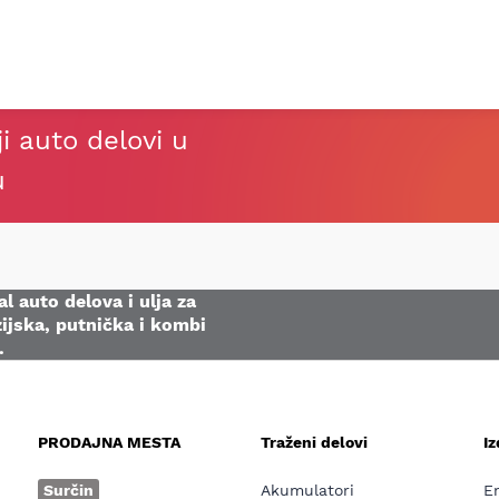
ji auto delovi u
u
l auto delova i ulja za
ijska, putnička i kombi
.
PRODAJNA MESTA
Traženi delovi
I
e
Surčin
Akumulatori
E