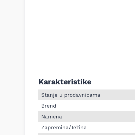
Karakteristike
Informacije o Aditiv za motorno ulje Wy
Stanje u prodavnicama
Brend
Namena
Zapremina/Težina