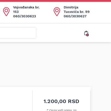
Vojvođanska br.
Dimitrija
153
Tucovića br. 99
060/3030623
060/3030627
1.200,00
RSD
* Cena važi samo za