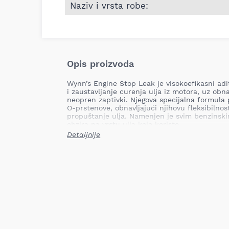
Naziv i vrsta robe:
Opis proizvoda
Wynn’s Engine Stop Leak je visokoefikasni adi
i zaustavljanje curenja ulja iz motora, uz obn
neopren zaptivki. Njegova specijalna formula 
O-prstenove, obnavljajući njihovu fleksibilnost
propuštanje ulja. Namenjen je svim benzinski
obzira na vrstu ulja koje koriste.
Detaljnije
Prednosti proizvoda:
Obnavlja elastičnost gumenih i neopren z
ulja.
Produžava životni vek motora i smanjuje 
Ne utiče na viskoznost ili performanse m
Kompatibilan sa svim mineralnim i sinte
uključujući nisko-SAPS formulacije.
Bezbedan za katalizatore i sisteme za n
gasova.
Posebno efikasan kod prekomernog curen