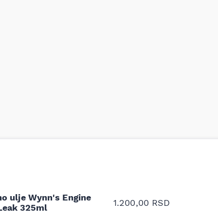
odavnice auto delova i
Odlična usluga i ljub
upila sam više puta auto
tačan naziv i tip koč
oruka za proizvođača i
ali me je Miloš podse
proizvođača.
no ulje Wynn's Engine
Stefan Savić, Beograd (Toy
1.200,00
RSD
Leak 325ml