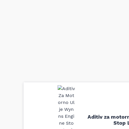
Uporedila sam sve moguće online pr
definitivno najbolje cene su ovde. K
delove iz MD Auto. Uvek dobra prep
odgovarajuću opremu. Sve pohvale!
Aditiv za motor
Svetlana Večerinović, Beograd (Opel Astra)
Stop 