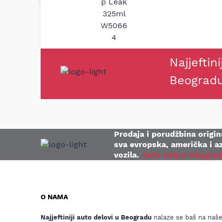
Najjeftini
Beograd
Prodaja i porudžbina origina
sva evropska, američka i az
vozila.
Auto delovi Beograd
O NAMA
Najjeftiniji auto delovi u Beogradu
nalaze se baš na naš