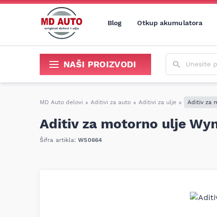
Blog
Otkup akumulatora
Unesite poja
NAŠI PROIZVODI
Sredstva za održavanje i popravku
MD Auto delovi
»
Aditivi za auto
»
Aditivi za ulje
»
Aditiv za 
Aditiv za motorno ulje Wy
Šifra artikla:
W50664