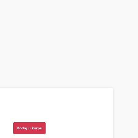
azni prodavci. Nisam bio siguran koji je
ionog cilindra bio potreban za moju Tojotu,
tio, istražio i preporučio odgovarajućeg
ota RAV4)
Dodaj u korpu