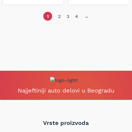
1
2
3
4
→
Najjeftiniji auto delovi u Beogradu
Vrste proizvoda