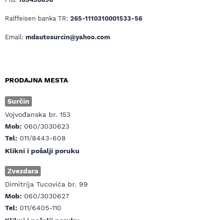
Raiffeisen banka TR:
265-1110310001533-56
Email:
mdautosurcin@yahoo.com
PRODAJNA MESTA
Surčin
Vojvođanska br. 153
Mob:
060/3030623
Tel:
011/8443-608
Klikni i pošalji poruku
Zvezdara
Dimitrija Tucovića br. 99
Mob:
060/3030627
Tel:
011/6405-110