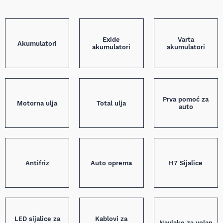
Exide
Varta
Akumulatori
akumulatori
akumulatori
Prva pomoć za
Motorna ulja
Total ulja
auto
Antifriz
Auto oprema
H7 Sijalice
LED sijalice za
Kablovi za
Navlake za volan