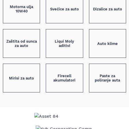
Motorna ulja
Svećice za auto
Dizalice za auto
10W40
Zaštita od sunca
Liqui Moly
Auto klime
za auto
aditivi
Firecell
Paste za
Mirisi za auto
akumulatori
poliranje auta