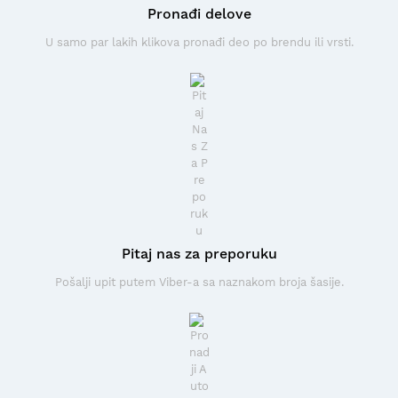
Pronađi delove
U samo par lakih klikova pronađi deo po brendu ili vrsti.
Pitaj nas za preporuku
Pošalji upit putem Viber-a sa naznakom broja šasije.