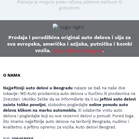
Plaćanje je moguće preko računa, platnom karticom ili
gotovinom.
Prodaja i porudžbina original auto delova i ulja za
sva evropska, američka i azijska, putnička i kombi
vozila.
Auto delovi Beograd
.
O NAMA
Najjeftiniji auto delovi u Beogradu
nalaze se baš na naše dve
lokacije: MD Auto prodavnica auto delova u Surčinu ili prodavnica na
Zvezdari. Ukoliko želite da se informišete da li su
jeftini auto delovi
zaista toliko povoljni
, slobodno pogledajte
online ponudu auto
delova klikom na marku automobila
, ili odaberite vrstu auto
delova i pogledajte koji su sve rezervni delovi u ponudi. Pored toga
što imamo najjeftinije auto delove na teritoriji Beograda, nudimo i
kvalitetnu a jeftinu opremu za vozila. Auto delovi Beograd.
PIB:
109458656