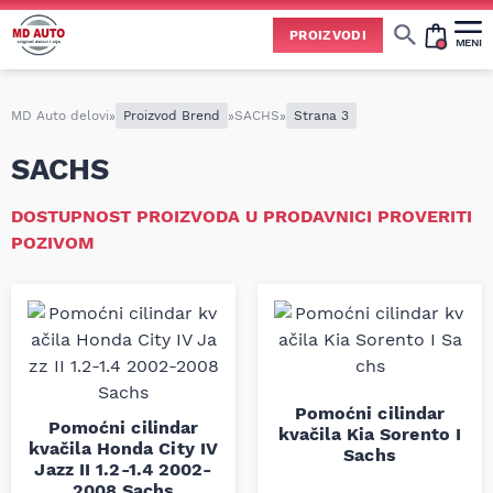
PROIZVODI
MENI
Cene svih vrsta ulja i aditiva trenutno su podložne čestim promenama
usled nestabilne situacije na tržištu i dešavanja na Bliskom istoku.
Zbog učestalih promena nabavnih cena, nije uvek moguće ažurirati cene na sajtu u realnom vremenu.
Molimo vas da pre poručivanja pozovete i proverite trenutno stanje i tačnu cenu.
MD Auto delovi
»
Proizvod Brend
»
SACHS
»
Strana 3
SACHS
DOSTUPNOST PROIZVODA U PRODAVNICI PROVERITI
POZIVOM
Pomoćni cilindar
Pomoćni cilindar
kvačila Kia Sorento I
kvačila Honda City IV
Sachs
Jazz II 1.2-1.4 2002-
2008 Sachs