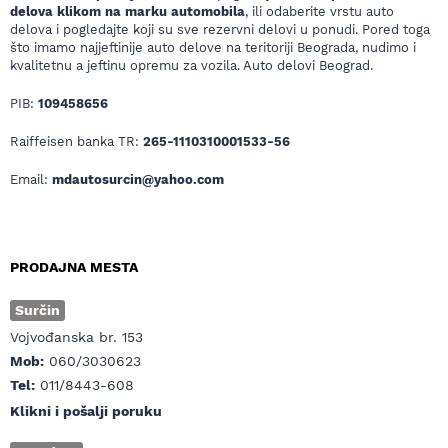
delova klikom na marku automobila
, ili odaberite vrstu auto
delova i pogledajte koji su sve rezervni delovi u ponudi. Pored toga
što imamo najjeftinije auto delove na teritoriji Beograda, nudimo i
kvalitetnu a jeftinu opremu za vozila. Auto delovi Beograd.
PIB:
109458656
Raiffeisen banka TR:
265-1110310001533-56
Email:
mdautosurcin@yahoo.com
PRODAJNA MESTA
Surčin
Vojvođanska br. 153
Mob:
060/3030623
Tel:
011/8443-608
Klikni i pošalji poruku