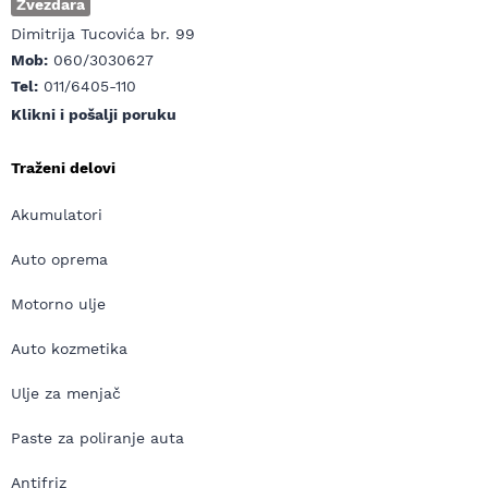
Zvezdara
Dimitrija Tucovića br. 99
Mob:
060/3030627
Tel:
011/6405-110
Klikni i pošalji poruku
Traženi delovi
Akumulatori
Auto oprema
Motorno ulje
Auto kozmetika
Ulje za menjač
Paste za poliranje auta
Antifriz