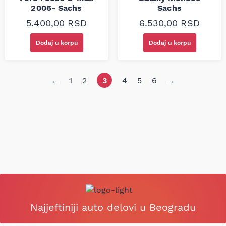
2006- Sachs
Sachs
5.400,00
RSD
6.530,00
RSD
Dodaj u korpu
Dodaj u korpu
←
1
2
3
4
5
6
→
Najjeftiniji auto delovi u Beogradu