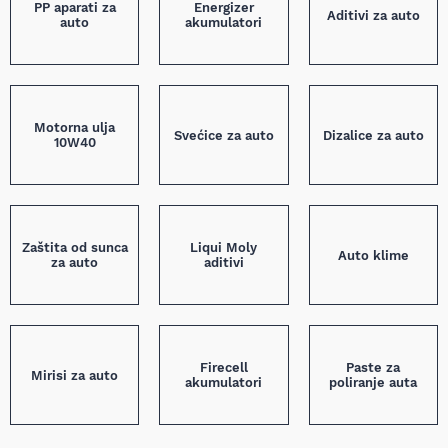
PP aparati za
Energizer
Aditivi za auto
auto
akumulatori
Motorna ulja
Svećice za auto
Dizalice za auto
10W40
Zaštita od sunca
Liqui Moly
Auto klime
za auto
aditivi
Firecell
Paste za
Mirisi za auto
akumulatori
poliranje auta