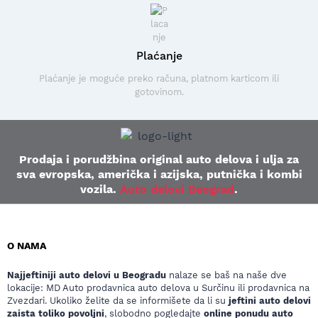
Plaćanje
Plaćanje je moguće preko računa, platnom karticom ili
gotovinom.
Prodaja i porudžbina original auto delova i ulja za
sva evropska, američka i azijska, putnička i kombi
vozila.
Auto delovi Beograd
.
O NAMA
Najjeftiniji auto delovi u Beogradu
nalaze se baš na naše dve
lokacije: MD Auto prodavnica auto delova u Surčinu ili prodavnica na
Zvezdari. Ukoliko želite da se informišete da li su
jeftini auto delovi
zaista toliko povoljni
, slobodno pogledajte
online ponudu auto