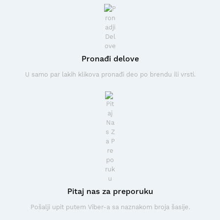
Pronađi delove
U samo par lakih klikova pronađi deo po brendu ili vrsti.
Pitaj nas za preporuku
Pošalji upit putem Viber-a sa naznakom broja šasije.