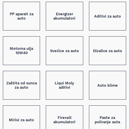
PP aparati za
Energizer
Aditivi za auto
auto
akumulatori
Motorna ulja
Svećice za auto
Dizalice za auto
10W40
Zaštita od sunca
Liqui Moly
Auto klime
za auto
aditivi
Firecell
Paste za
Mirisi za auto
akumulatori
poliranje auta