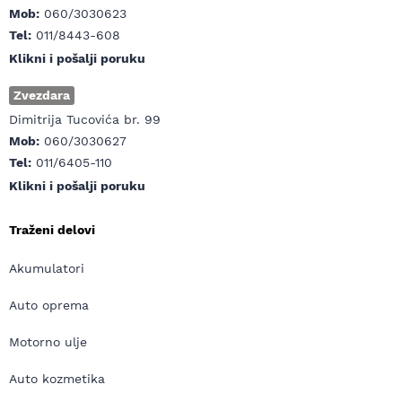
Mob:
060/3030623
Tel:
011/8443-608
Klikni i pošalji poruku
Zvezdara
Dimitrija Tucovića br. 99
Mob:
060/3030627
Tel:
011/6405-110
Klikni i pošalji poruku
Traženi delovi
Akumulatori
Auto oprema
Motorno ulje
Auto kozmetika