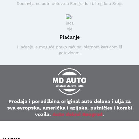
Dostavljamo auto delove u Beogradu i bilo gde u Srbiji.
Plaćanje
Plaćanje je moguće preko računa, platnom karticom ili
gotovinom.
Prodaja i porudžbina original auto delova i ulja za
sva evropska, američka i azijska, putnička i kombi
vozila.
Auto delovi Beograd
.