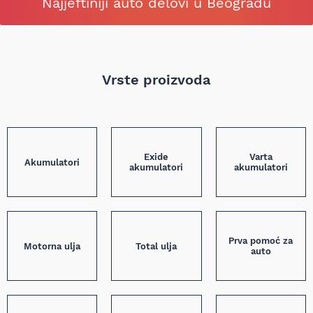
Najjeftiniji auto delovi u Beogradu
Vrste proizvoda
Exide
Varta
Akumulatori
akumulatori
akumulatori
Prva pomoć za
Motorna ulja
Total ulja
auto