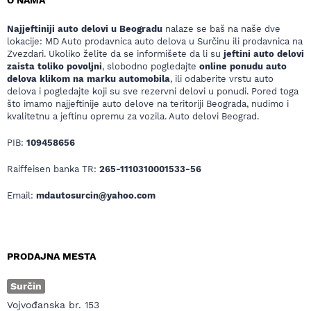
O NAMA
Najjeftiniji auto delovi u Beogradu
nalaze se baš na naše dve
lokacije: MD Auto prodavnica auto delova u Surčinu ili prodavnica na
Zvezdari. Ukoliko želite da se informišete da li su
jeftini auto delovi
zaista toliko povoljni
, slobodno pogledajte
online ponudu auto
delova klikom na marku automobila
, ili odaberite vrstu auto
delova i pogledajte koji su sve rezervni delovi u ponudi. Pored toga
što imamo najjeftinije auto delove na teritoriji Beograda, nudimo i
kvalitetnu a jeftinu opremu za vozila. Auto delovi Beograd.
PIB:
109458656
Raiffeisen banka TR:
265-1110310001533-56
Email:
mdautosurcin@yahoo.com
PRODAJNA MESTA
Surčin
Vojvođanska br. 153