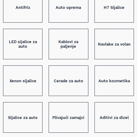
Antifriz
Auto oprema
H7 Sijalice
LED sijalice za
Kablovi za
Navlake za volan
auto
paljenje
Xenon sijalice
Cerade za auto
Auto kozmetika
Sijalice za auto
Plivajući zamajci
Aditivi za dizel