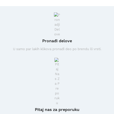
Pronađi delove
U samo par lakih klikova pronađi deo po brendu ili vrsti.
Pitaj nas za preporuku