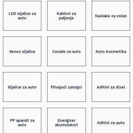
LED sijalice za
Kablovi za
Navlake za volan
auto
paljenje
Xenon sijalice
Cerade za auto
Auto kozmetika
Sijalice za auto
Plivajući zamajci
Aditivi za dizel
PP aparati za
Energizer
Aditivi za auto
auto
akumulatori