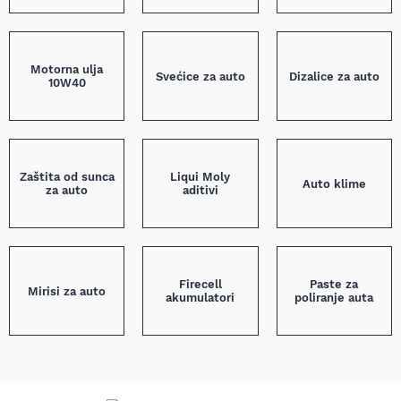
Motorna ulja
Svećice za auto
Dizalice za auto
10W40
Zaštita od sunca
Liqui Moly
Auto klime
za auto
aditivi
Firecell
Paste za
Mirisi za auto
akumulatori
poliranje auta