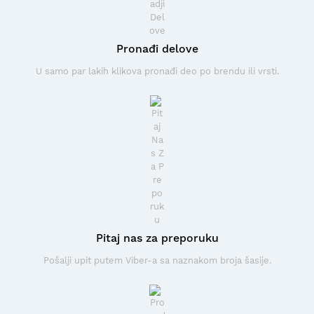
Pronađi delove
U samo par lakih klikova pronađi deo po brendu ili vrsti.
Pitaj nas za preporuku
Pošalji upit putem Viber-a sa naznakom broja šasije.