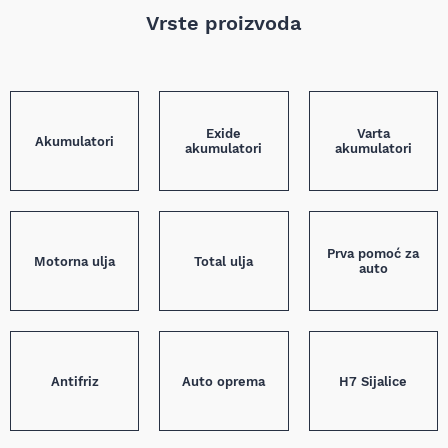
Vrste proizvoda
Exide
Varta
Akumulatori
akumulatori
akumulatori
Prva pomoć za
Motorna ulja
Total ulja
auto
Antifriz
Auto oprema
H7 Sijalice