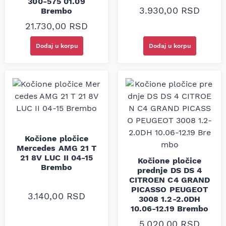
300-575 01.09
3.930,00
RSD
Brembo
21.730,00
RSD
Dodaj u korpu
Dodaj u korpu
Kočione pločice
Mercedes AMG 21 T
21 8V LUC II 04-15
Kočione pločice
Brembo
prednje DS DS 4
CITROEN C4 GRAND
PICASSO PEUGEOT
3.140,00
RSD
3008 1.2-2.0DH
10.06-12.19 Brembo
5.020,00
RSD