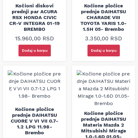
Kočioni diskovi
Kočione pločice
prednji par ACURA
prednje DAIHATSU
RSX HONDA CIVIC
CHARADE VIII
CR-V INTEGRA 01-19
TOYOTA YARIS 1.0-
BREMBO
1.5H 05- Brembo
15.960,00
RSD
3.350,00
RSD
Dodaj u korpu
Dodaj u korpu
Kočione pločice
Kočione pločice
prednje DAIHATSU
prednje DAIHATSU
CUORE V VI VII 0.7-
Materia Mazda 2
1.2 LPG 11.98-
Mitsubishi Mirage
Brembo
1.0-1.6D 01.05-