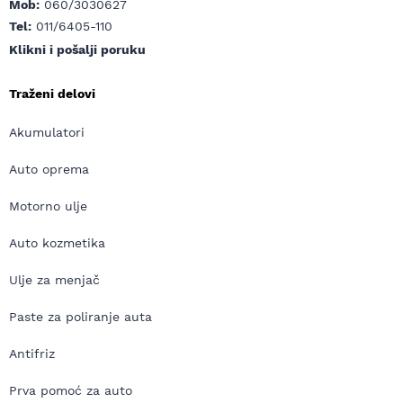
Mob:
060/3030627
Tel:
011/6405-110
Klikni i pošalji poruku
Traženi delovi
Akumulatori
Auto oprema
Motorno ulje
Auto kozmetika
Ulje za menjač
Paste za poliranje auta
Antifriz
Prva pomoć za auto