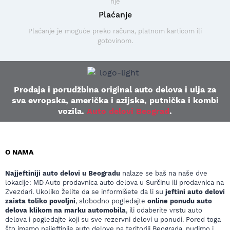
Plaćanje
Plaćanje je moguće preko računa, platnom karticom ili
gotovinom.
Prodaja i porudžbina original auto delova i ulja za
sva evropska, američka i azijska, putnička i kombi
vozila.
Auto delovi Beograd
.
O NAMA
Najjeftiniji auto delovi u Beogradu
nalaze se baš na naše dve
lokacije: MD Auto prodavnica auto delova u Surčinu ili prodavnica na
Zvezdari. Ukoliko želite da se informišete da li su
jeftini auto delovi
zaista toliko povoljni
, slobodno pogledajte
online ponudu auto
delova klikom na marku automobila
, ili odaberite vrstu auto
delova i pogledajte koji su sve rezervni delovi u ponudi. Pored toga
što imamo najjeftinije auto delove na teritoriji Beograda, nudimo i