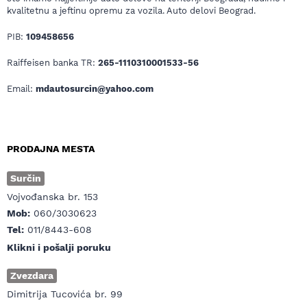
kvalitetnu a jeftinu opremu za vozila. Auto delovi Beograd.
PIB:
109458656
Raiffeisen banka TR:
265-1110310001533-56
Email:
mdautosurcin@yahoo.com
PRODAJNA MESTA
Surčin
Vojvođanska br. 153
Mob:
060/3030623
Tel:
011/8443-608
Klikni i pošalji poruku
Zvezdara
Dimitrija Tucovića br. 99