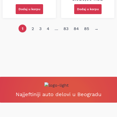
Dodaj u korpu
Dodaj u korpu
1
2
3
4
…
83
84
85
→
Najjeftiniji auto delovi u Beogradu