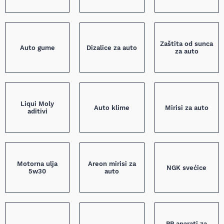
Zaštita od sunca
Auto gume
Dizalice za auto
za auto
Liqui Moly
Auto klime
Mirisi za auto
aditivi
Motorna ulja
Areon mirisi za
NGK svećice
5w30
auto
PP aparati za