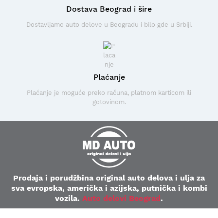
Dostava Beograd i šire
Dostavljamo auto delove u Beogradu i bilo gde u Srbiji.
Plaćanje
Plaćanje je moguće preko računa, platnom karticom ili
gotovinom.
Prodaja i porudžbina original auto delova i ulja za
sva evropska, američka i azijska, putnička i kombi
vozila.
Auto delovi Beograd
.