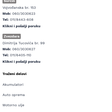
Surčin
Vojvođanska br. 153
Mob:
060/3030623
Tel:
011/8443-608
Klikni i pošalji poruku
Zvezdara
Dimitrija Tucovića br. 99
Mob:
060/3030627
Tel:
011/6405-110
Klikni i pošalji poruku
Traženi delovi
Akumulatori
Auto oprema
Motorno ulje