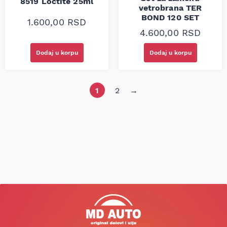
8519 Loctite 25ml
vetrobrana TER
BOND 120 SET
1.600,00
RSD
4.600,00
RSD
Dodaj u korpu
Dodaj u korpu
1
2
→