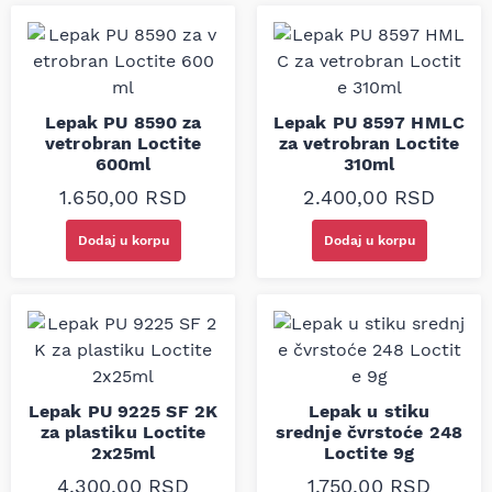
Lepak PU 8590 za
Lepak PU 8597 HMLC
vetrobran Loctite
za vetrobran Loctite
600ml
310ml
1.650,00
RSD
2.400,00
RSD
Dodaj u korpu
Dodaj u korpu
Lepak PU 9225 SF 2K
Lepak u stiku
za plastiku Loctite
srednje čvrstoće 248
2x25ml
Loctite 9g
4.300,00
RSD
1.750,00
RSD