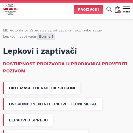
PROIZVODI
MENI
Cene svih vrsta ulja i aditiva trenutno su podložne čestim promenama
usled nestabilne situacije na tržištu i dešavanja na Bliskom istoku.
Zbog učestalih promena nabavnih cena, nije uvek moguće ažurirati cene na sajtu u realnom vremenu.
Molimo vas da pre poručivanja pozovete i proverite trenutno stanje i tačnu cenu.
MD Auto delovi
»
Sredstva za održavanje i popravku auta
»
Lepkovi i zaptivači
»
Strana 1
Lepkovi i zaptivači
DOSTUPNOST PROIZVODA U PRODAVNICI PROVERITI
POZIVOM
DIHT MASE I HERMETIK SILIKONI
DVOKOMPONENTNI LEPKOVI I TEČNI METAL
LEPKOVI U SPREJU