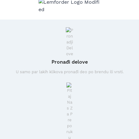
Pronađi delove
U samo par lakih klikova pronađi deo po brendu ili vrsti.