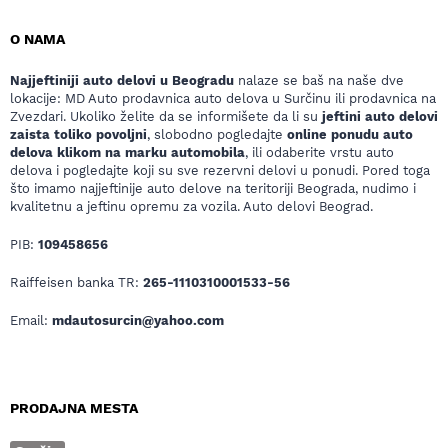
O NAMA
Najjeftiniji auto delovi u Beogradu
nalaze se baš na naše dve
lokacije: MD Auto prodavnica auto delova u Surčinu ili prodavnica na
Zvezdari. Ukoliko želite da se informišete da li su
jeftini auto delovi
zaista toliko povoljni
, slobodno pogledajte
online ponudu auto
delova klikom na marku automobila
, ili odaberite vrstu auto
delova i pogledajte koji su sve rezervni delovi u ponudi. Pored toga
što imamo najjeftinije auto delove na teritoriji Beograda, nudimo i
kvalitetnu a jeftinu opremu za vozila. Auto delovi Beograd.
PIB:
109458656
Raiffeisen banka TR:
265-1110310001533-56
Email:
mdautosurcin@yahoo.com
PRODAJNA MESTA